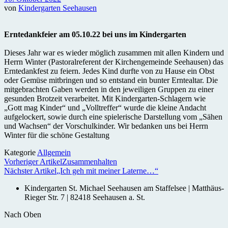
von
Kindergarten Seehausen
Erntedankfeier am 05.10.22 bei uns im Kindergarten
Dieses Jahr war es wieder möglich zusammen mit allen Kindern und
Herrn Winter (Pastoralreferent der Kirchengemeinde Seehausen) das
Erntedankfest zu feiern. Jedes Kind durfte von zu Hause ein Obst
oder Gemüse mitbringen und so entstand ein bunter Erntealtar. Die
mitgebrachten Gaben werden in den jeweiligen Gruppen zu einer
gesunden Brotzeit verarbeitet. Mit Kindergarten-Schlagern wie
„Gott mag Kinder“ und „Volltreffer“ wurde die kleine Andacht
aufgelockert, sowie durch eine spielerische Darstellung vom „Sähen
und Wachsen“ der Vorschulkinder. Wir bedanken uns bei Herrn
Winter für die schöne Gestaltung
Kategorie
Allgemein
Vorheriger Artikel
Zusammenhalten
Nächster Artikel
„Ich geh mit meiner Laterne…“
Kindergarten St. Michael Seehausen am Staffelsee | Matthäus-
Rieger Str. 7 | 82418 Seehausen a. St.
Nach Oben